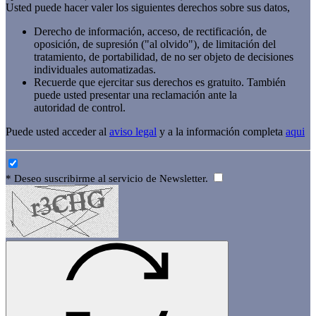
Usted puede hacer valer los siguientes derechos sobre sus datos,
Derecho de información, acceso, de rectificación, de
oposición, de supresión ("al olvido"), de limitación del
tratamiento, de portabilidad, de no ser objeto de decisiones
individuales automatizadas.
Recuerde que ejercitar sus derechos es gratuito. También
puede usted presentar una reclamación ante la
autoridad de control.
Puede usted acceder al
aviso legal
y a la información completa
aqui
* Deseo suscribirme al servicio de Newsletter.